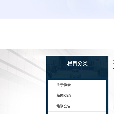
栏目分类
关于协会
新闻动态
培训公告