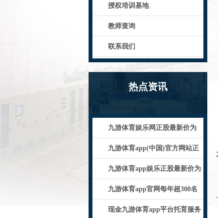
授权培训基地
教师查询
联系我们
热点资讯
九游体育娱乐网正股最新价为
2.92元-Ninegame-九游
九游体育app(中国)官方网站正
股最新价为3.95元-Nin
九游体育app娱乐正股最新价为
9.6元-Ninegame-九
九游体育app官网每年超300名
本科毕业时参加QS世界前10
现金九游体育app平台托育服务