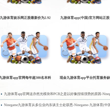
九游体育娱乐网正股最新价为2.92
九游体育app(中国)官方网站正股
元-Ninegame-九游
最新价为3.95元-Nin
九游体育app官网每年超300名本科
现金九游体育app平台托育服务缺
毕业时参加QS世界前10
失导致劳能源供给受限等问题-
九游体育app官网这亦然光模块和PCB之是以好像捏续强势的原因-Ninegame
Ninegame九游体育从多位业内东谈主士处获悉-Ninegame-九游体育(中国)官